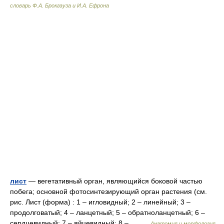
словарь Ф.А. Брокгауза и И.А. Ефрона
лист
— вегетативный орган, являющийся боковой частью
побега; основной фотосинтезирующий орган растения (см.
рис. Лист (форма) : 1 – игловидный; 2 – линейный; 3 –
продолговатый; 4 – ланцетный; 5 – обратноланцетный; 6 –
сердцевидный; 7 – яйцевидный; 8 –… …
Анатомия и морфология