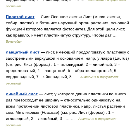
растений
Простой лист
— Лист Осенние листья Лист (множ. листья,
собир. листва) в ботанике наружный орган растения, основной
функцией которого является фотосинтез. Для этой цели лист,
как правило, имеет пластинчатую структуру, чтобы дат …
Википедия
ланцетный лист
— лист, имеющий продолговатую пластинку с
заостренными верхушкой и основанием, напр. у лавра (Laurus)
(см. рис. Лист (форма) : 1 – игловидный; 2 – линейный; 3 –
продолговатый; 4 – ланцетный; 5 – обратноланцетный; 6 –
сердцевидный; 7 – яйцевидный; 8 …
Анатомия и морфология
растений
линейный лист
— лист, у которого длина пластинки во много
раз превосходит ее ширину – относительно одинаковую на
всем протяжении листовой пластинки, напр. листья растений
сем. Мятликовые (Роасеае) (см. рис. Лист (форма) : 1 –
игловидный; 2 – линейный; 3 –… …
Анатомия и морфология
растений